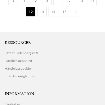
1
2
3
...
9
10
11
12
13
14
15
RESSOURCER
Ofte stillede spørgsmål
Hårpleje og styling
Hårplejeprodukter
Find din ansigtsform
INFORMATION
Kontakt os