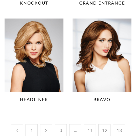
KNOCKOUT
GRAND ENTRANCE
HEADLINER
BRAVO
1
2
3
...
11
12
13