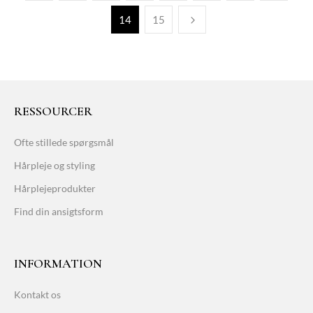
14
15
RESSOURCER
Ofte stillede spørgsmål
Hårpleje og styling
Hårplejeprodukter
Find din ansigtsform
INFORMATION
Kontakt os