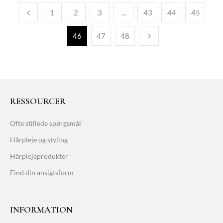
1
2
3
...
43
44
45
46
47
48
RESSOURCER
Ofte stillede spørgsmål
Hårpleje og styling
Hårplejeprodukter
Find din ansigtsform
INFORMATION