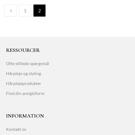
1
2
RESSOURCER
Ofte stillede spørgsmål
Hårpleje og styling
Hårplejeprodukter
Find din ansigtsform
INFORMATION
Kontakt os