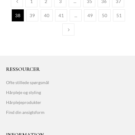
1
2
3
...
35
36
37
38
39
40
41
...
49
50
51
RESSOURCER
Ofte stillede spørgsmål
Hårpleje og styling
Hårplejeprodukter
Find din ansigtsform
INFORMATION