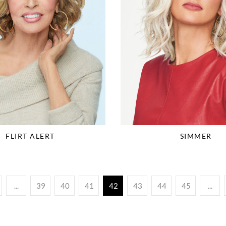
FLIRT ALERT
SIMMER
...
39
40
41
42
43
44
45
...