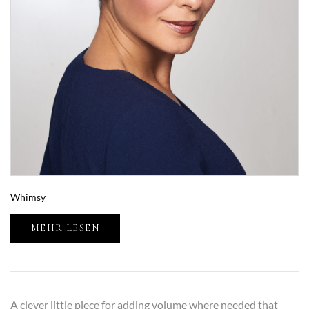
Whimsy
MEHR LESEN
A clever little piece for adding volume where needed that