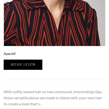
Aperitif
MEHR LESEN
With softly waved hair on two contoured, interlocking clips,
these versatile pieces are made to blend with your own hair
to create a look that's…