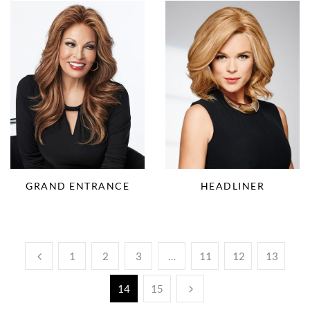
GRAND ENTRANCE
HEADLINER
1
2
3
…
11
12
13
14
15