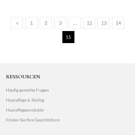
1
2
3
…
12
13
14
15
RESSOURCEN
Häufig gestellte Fragen
Haarpflege & Styling
Haarpflegeprodukte
Finden Sie Ihre Gesichtsform