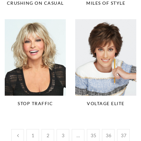
CRUSHING ON CASUAL
MILES OF STYLE
STOP TRAFFIC
VOLTAGE ELITE
1
2
3
…
35
36
37