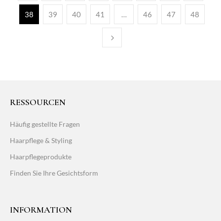
38
39
40
41
…
46
47
48
RESSOURCEN
Häufig gestellte Fragen
Haarpflege & Styling
Haarpflegeprodukte
Finden Sie Ihre Gesichtsform
INFORMATION