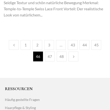
Seidige Textur und schön natürliche Bewegung Merkmal:
Temple-to-Temple Swiss Lace Front Vorteil: Der realistische
Look von natürlichem...
1
2
3
…
43
44
45
46
47
48
RESSOURCEN
Häufig gestellte Fragen
Haarpflege & Styling