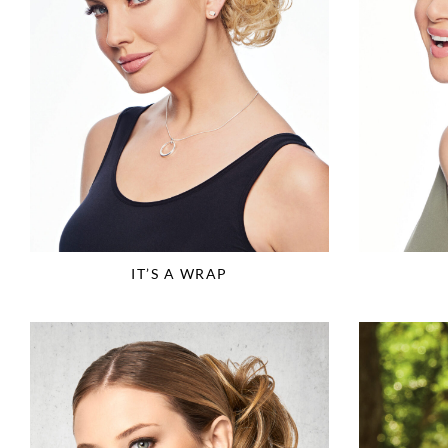
IT’S A WRAP