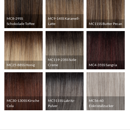
MC8-29SS
MC9-14SS Karamell-
Schokolade Toffee
Latte
MC11SS Butter Pecan
MC119-23SS Süße
MC25-88SS Honig
Creme
MC4-35SS Sangria
MC30-130SS Kirsche
MC511SS Lakritz-
MC56-60
Cola
Pulver
Eiskristallzucker