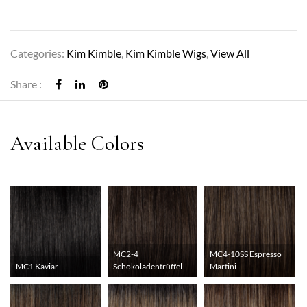
Categories:
Kim Kimble
,
Kim Kimble Wigs
,
View All
Share :
MC2-4
MC4-10SS Espresso
MC1 Kaviar
Schokoladentrüffel
Martini