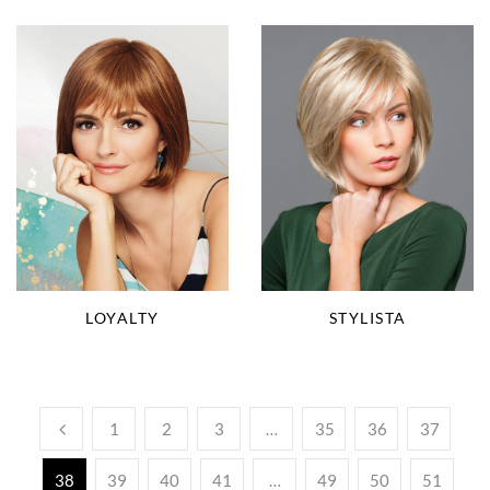
LOYALTY
STYLISTA
1
2
3
…
35
36
37
38
39
40
41
…
49
50
51