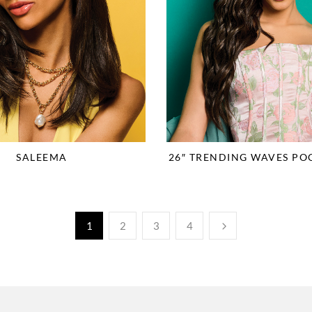
26″ TRENDING WAVES PO
SALEEMA
1
2
3
4