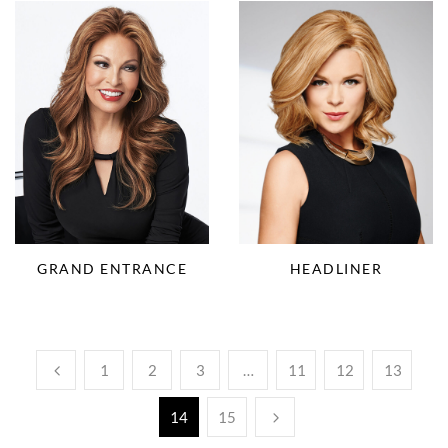
GRAND ENTRANCE
HEADLINER
1
2
3
…
11
12
13
14
15