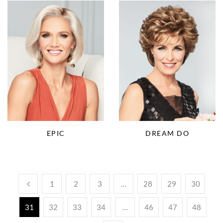
EPIC
DREAM DO
1
2
3
…
28
29
30
31
32
33
34
…
46
47
48