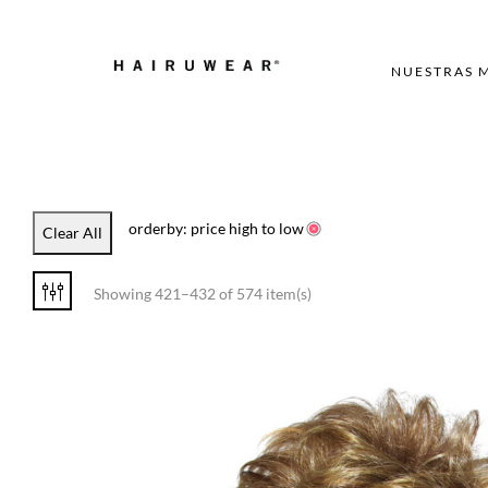
NUESTRAS 
orderby: price high to low
Clear All
Showing 421–432 of 574 item(s)