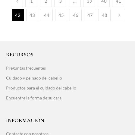
1
2
3
…
39
40
41
42
43
44
45
46
47
48
RECURSOS
Preguntas frecuentes
Cuidado y peinado del cabello
Productos para el cuidado del cabello
Encuentre la forma de su cara
INFORMACIÓN
Contacte con nosotros