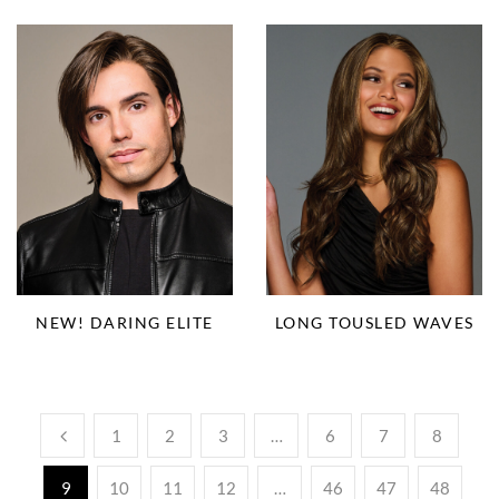
NEW! DARING ELITE
LONG TOUSLED WAVES
1
2
3
…
6
7
8
9
10
11
12
…
46
47
48