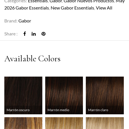
Categories:
Essentials
,
Gabor
,
Gabor Nuevos Productos
,
May
2026 Gabor Essentials
,
New Gabor Essentials
,
View All
Brand:
Gabor
Share :
Marrón oscuro
Marrón medio
Marrón claro