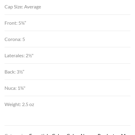
Cap Size: Average
Front: 5¾”
Corona: 5
Laterales: 2½"
Back: 3½”
Nuca: 1¾"
Weight: 2.5 oz