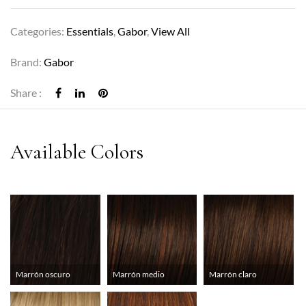
Categories:
Essentials
,
Gabor
,
View All
Brand:
Gabor
Share :
Marrón oscuro
Marrón medio
Marrón claro