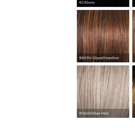
R2 Ebony
R829S+ Glazed Hazelnut
R56/60 Silver Mist