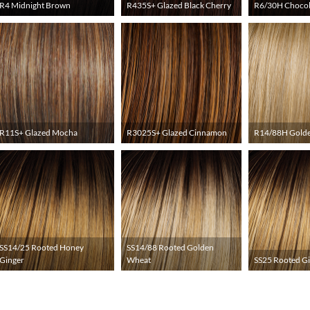
R4 Midnight Brown
R435S+ Glazed Black Cherry
R6/30H Chocol
R11S+ Glazed Mocha
R3025S+ Glazed Cinnamon
R14/88H Gold
SS14/25 Rooted Honey
SS14/88 Rooted Golden
Ginger
Wheat
SS25 Rooted G