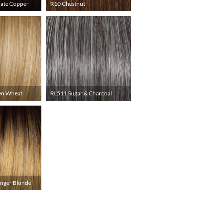
ate Copper
R10 Chestnut
en Wheat
RL511 Sugar & Charcoal
inger Blonde