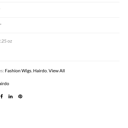
″
”
.25 oz
PIXIE PERFECTO EN R10 CASTAÑO
es:
Fashion Wigs
,
Hairdo
,
View All
airdo