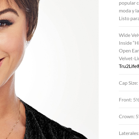
popular c
moda y la
Listo par
Wide Vel
Inside “
Open Ear
Velvet-L
Tru2Life®
Cap Size:
Front: 5
Crown: 5
Laterales