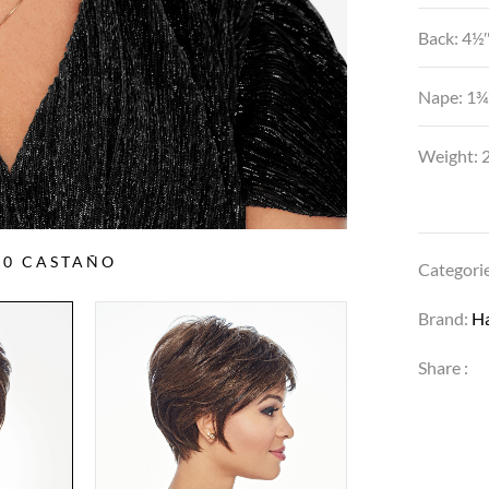
Back: 4½
Nape: 1¾
Weight: 2
10 CASTAÑO
Categori
Brand:
H
Share :