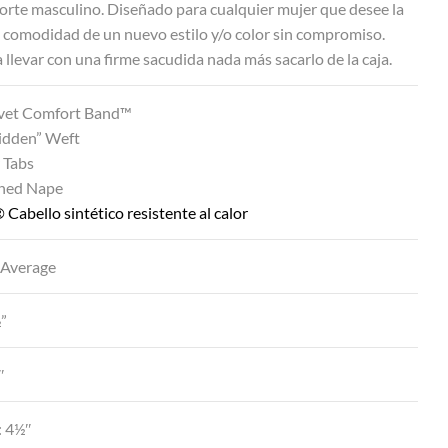
orte masculino. Diseñado para cualquier mujer que desee la
 comodidad de un nuevo estilo y/o color sin compromiso.
a llevar con una firme sacudida nada más sacarlo de la caja.
vet Comfort Band™
Hidden” Weft
 Tabs
ined Nape
 Cabello sintético resistente al calor
 Average
½”
″
: 4½″