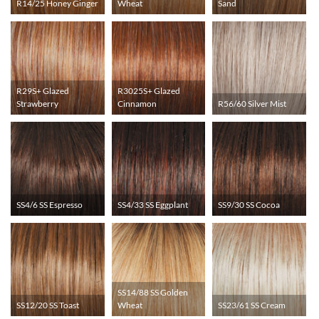
R14/25 Honey Ginger
Wheat
Sand
R29S+ Glazed
R3025S+ Glazed
Strawberry
Cinnamon
R56/60 Silver Mist
SS4/6 SS Espresso
SS4/33 SS Eggplant
SS9/30 SS Cocoa
SS14/88 SS Golden
SS12/20 SS Toast
Wheat
SS23/61 SS Cream