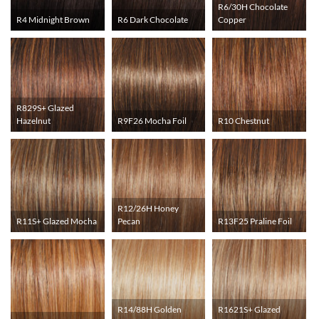
R6/30H Chocolate
R4 Midnight Brown
R6 Dark Chocolate
Copper
R829S+ Glazed
Hazelnut
R9F26 Mocha Foil
R10 Chestnut
R12/26H Honey
R11S+ Glazed Mocha
Pecan
R13F25 Praline Foil
R14/88H Golden
R1621S+ Glazed