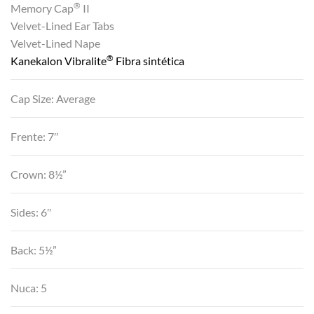
®
Memory Cap
II
Velvet-Lined Ear Tabs
Velvet-Lined Nape
®
Kanekalon Vibralite
Fibra sintética
Cap Size: Average
Frente: 7″
Crown: 8½”
Sides: 6″
Back: 5½”
Nuca: 5