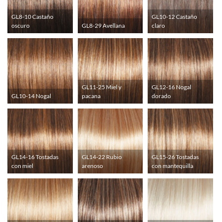
GL8-10 Castaño
GL10-12 Castaño
oscuro
GL8-29 Avellana
claro
GL11-25 Miel y
GL12-16 Nogal
GL10-14 Nogal
pacana
dorado
GL14-16 Tostadas
GL14-22 Rubio
GL15-26 Tostadas
con miel
arenoso
con mantequilla