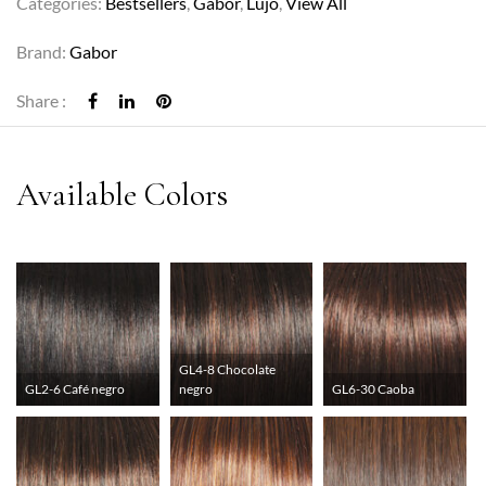
Categories:
Bestsellers
,
Gabor
,
Lujo
,
View All
Brand:
Gabor
Share :
GL4-8 Chocolate
GL2-6 Café negro
negro
GL6-30 Caoba