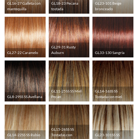
GL16-27 Galleta con
GL18-23 Pecana
GL23-101 Beige
mantequilla
tostada
bronceado
GL29-31 Rusty
GL27-22 Caramelo
Auburn
GL33-130 Sangría
GL11-25SS SS Miel
GL14-16SS SS
GL8-29SS SS Avellana
Pecán
Tostada con miel
GL15-26SS SS
GL14-22SS SS Rubio
GL23-101SS SS
Tostadas con