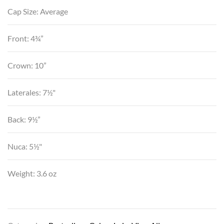
Cap Size: Average
Front: 4¾”
Crown: 10”
Laterales: 7½"
Back: 9½”
Nuca: 5½"
Weight: 3.6 oz