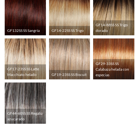
GF14-88SS SS Trigo
GF132SS SS Sangría
GF14-22SS SS Trigo
dorado
GF29-33SS SS
GF17-23SS SS Latte
Calabaza helada con
Macchiato helado
GF19-23SS SS Biscuit
especias
GF44-60SS SS Regaliz
azucarado