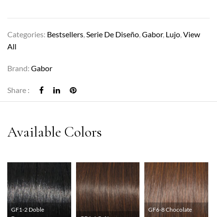
Categories:
Bestsellers
,
Serie De Diseño
,
Gabor
,
Lujo
,
View
All
Brand:
Gabor
Share :
GF1-2 Doble
GF6-8 Chocolate