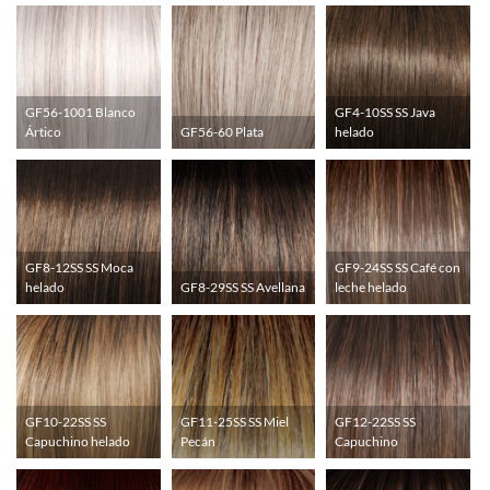
GF56-1001 Blanco
GF4-10SS SS Java
Ártico
GF56-60 Plata
helado
GF8-12SS SS Moca
GF9-24SS SS Café con
helado
GF8-29SS SS Avellana
leche helado
GF10-22SS SS
GF11-25SS SS Miel
GF12-22SS SS
Capuchino helado
Pecán
Capuchino