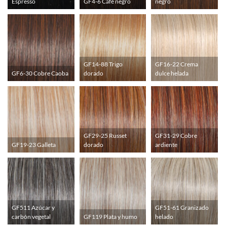
Espresso
GF4-6 Café negro
negro
GF14-88 Trigo
GF16-22 Crema
GF6-30 Cobre Caoba
dorado
dulce helada
GF29-25 Russet
GF31-29 Cobre
GF19-23 Galleta
dorado
ardiente
GF511 Azúcar y
GF51-61 Granizado
carbón vegetal
GF119 Plata y humo
helado