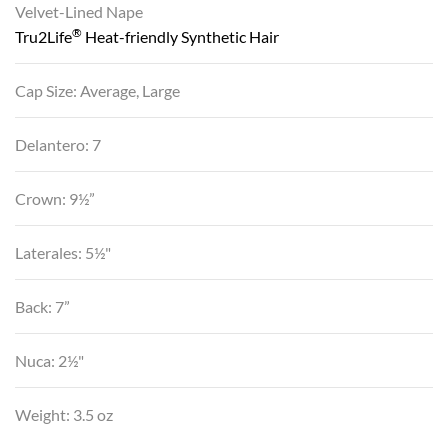
Velvet-Lined Nape
®
Tru2Life
Heat-friendly Synthetic Hair
Cap Size: Average, Large
Delantero: 7
Crown: 9½”
Laterales: 5½"
Back: 7”
Nuca: 2½"
Weight: 3.5 oz