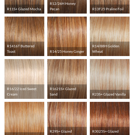
R12/26H Honey
R11S+ Glazed Mocha
Pecan
R13F25 Praline Foil
R1416T Buttered
R14/88H Golden
Toast
R14/25 Honey Ginger
Wheat
R16/22 Iced Sweet
R1621S+ Glazed
Cream
Sand
R23S+ Glazed Vanilla
R29S+ Glazed
R3025S+ Glazed