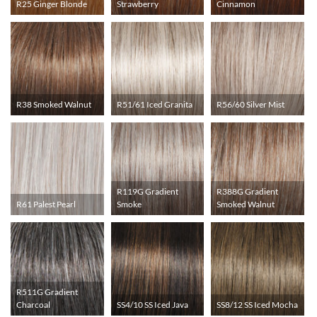
R25 Ginger Blonde
Strawberry
Cinnamon
R38 Smoked Walnut
R51/61 Iced Granita
R56/60 Silver Mist
R119G Gradient
R388G Gradient
R61 Palest Pearl
Smoke
Smoked Walnut
R511G Gradient
Charcoal
SS4/10 SS Iced Java
SS8/12 SS Iced Mocha