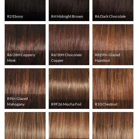
R2 Ebony
R4 Midnight Brown
R6 Dark Chocolate
R6/28H Coppery
R6/30H Chocolate
R829S+ Glazed
Mink
Copper
Hazelnut
R9S+ Glazed
Mahogany
R9F26 Mocha Foil
R10 Chestnut