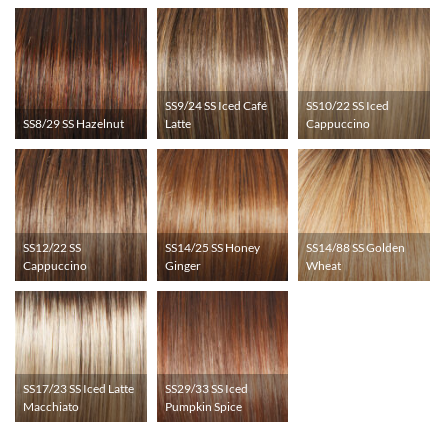
SS9/24 SS Iced Café
SS10/22 SS Iced
SS8/29 SS Hazelnut
Latte
Cappuccino
SS12/22 SS
SS14/25 SS Honey
SS14/88 SS Golden
Cappuccino
Ginger
Wheat
SS17/23 SS Iced Latte
SS29/33 SS Iced
Macchiato
Pumpkin Spice