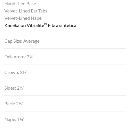
Hand-Tied Base
Velvet-Lined Ear Tabs
Velvet-Lined Nape
®
Kanekalon Vibralite
Fibra sintética
Cap Size: Average
Delantero: 3¼"
Crown: 3½”
Sides: 2¼”
Back: 2¼”
Nape: 1¾”