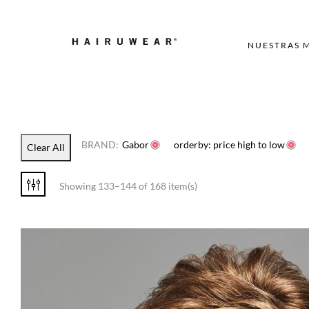
NUESTRAS 
BRAND:
Gabor
orderby: price high to low
Clear All
Showing 133–144 of 168 item(s)