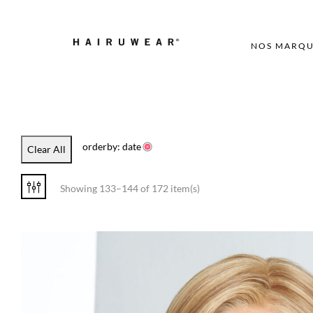
NOS MARQU
orderby: date
Clear All
Showing 133–144 of 172 item(s)