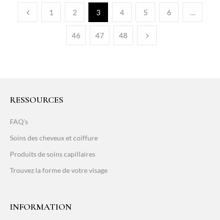
1
2
3
4
5
6
…
46
47
48
RESSOURCES
FAQ's
Soins des cheveux et coiffure
Produits de soins capillaires
Trouvez la forme de votre visage
INFORMATION