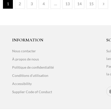
1
2
3
4
…
13
14
15
INFORMATION
S
Nous contacter
Sui
lan
À propos de nous
Par
Politique de confidentialité
la 
Conditions d'utilisation
Accessibility
Supplier Code of Conduct