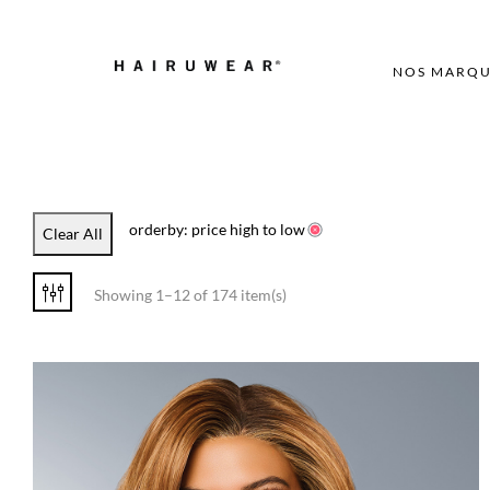
NOS MARQU
orderby: price high to low
Clear All
Showing 1–12 of 174 item(s)