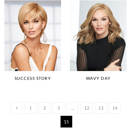
SUCCESS STORY
WAVY DAY
1
2
3
…
12
13
14
15