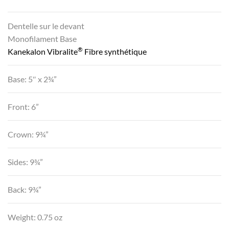
Dentelle sur le devant
Monofilament Base
®
Kanekalon Vibralite
Fibre synthétique
Base: 5″ x 2¾”
Front: 6”
Crown: 9¾”
Sides: 9¾”
Back: 9¾”
Weight: 0.75 oz