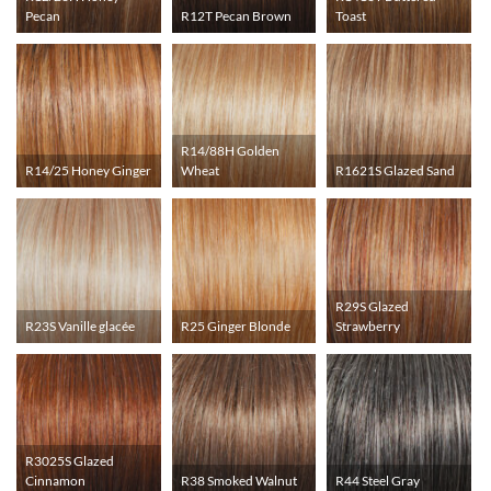
Pecan
R12T Pecan Brown
Toast
R14/88H Golden
R14/25 Honey Ginger
Wheat
R1621S Glazed Sand
R29S Glazed
R23S Vanille glacée
R25 Ginger Blonde
Strawberry
R3025S Glazed
Cinnamon
R38 Smoked Walnut
R44 Steel Gray