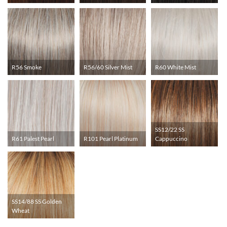
R56 Smoke
R56/60 Silver Mist
R60 White Mist
SS12/22 SS
R61 Palest Pearl
R101 Pearl Platinum
Cappuccino
SS14/88 SS Golden
Wheat