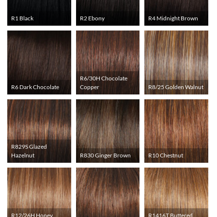
R1 Black
R2 Ebony
R4 Midnight Brown
R6/30H Chocolate
R6 Dark Chocolate
Copper
R8/25 Golden Walnut
R829S Glazed
Hazelnut
R830 Ginger Brown
R10 Chestnut
R12/26H Honey
R1416T Buttered