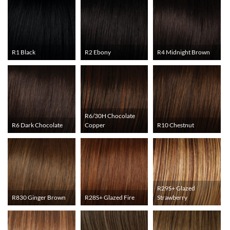
R1 Black
R2 Ebony
R4 Midnight Brown
R6/30H Chocolate
R6 Dark Chocolate
Copper
R10 Chestnut
R29S+ Glazed
R830 Ginger Brown
R28S+ Glazed Fire
Strawberry