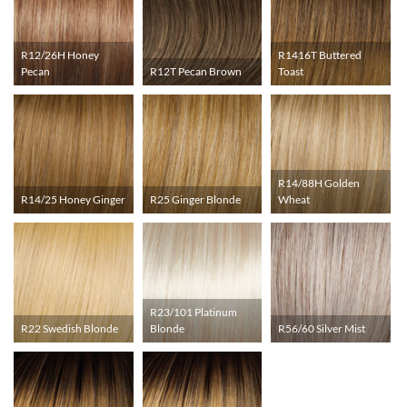
R12/26H Honey
R1416T Buttered
Pecan
R12T Pecan Brown
Toast
R14/88H Golden
R14/25 Honey Ginger
R25 Ginger Blonde
Wheat
R23/101 Platinum
R22 Swedish Blonde
Blonde
R56/60 Silver Mist