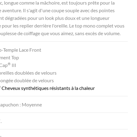
c, longue comme la mâchoire, est toujours prête pour la
 aventure. Il s'agit d'une coupe souple avec des pointes
nt dégradées pour un look plus doux et une longueur
e pour les replier derrière l'oreille. Le top mono complet vous
souplesse de coiffage que vous aimez, sans excès de volume.
o-Temple Lace Front
ment Top
®
Cap
III
oreilles doublées de velours
longée doublée de velours
®
Cheveux synthétiques résistants à la chaleur
u capuchon : Moyenne
.