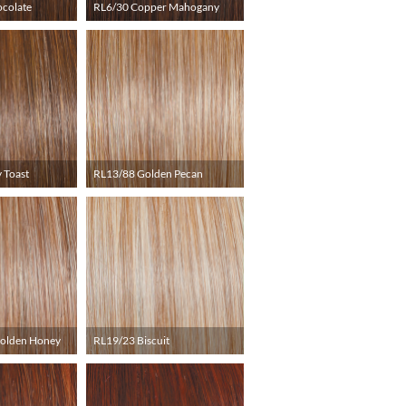
ocolate
RL6/30 Copper Mahogany
 Toast
RL13/88 Golden Pecan
Golden Honey
RL19/23 Biscuit