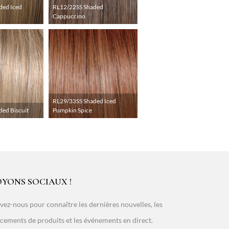
ded Iced
RL12/22SS Shaded
Cappuccino
RL29/33SS Shaded Iced
ed Biscuit
Pumpkin Spice
OYONS SOCIAUX !
vez-nous pour connaître les dernières nouvelles, les
cements de produits et les événements en direct.