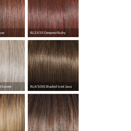
bar
RL33/35 Deepest Ruby
t fumée
RL4/10SS Shaded Iced Java