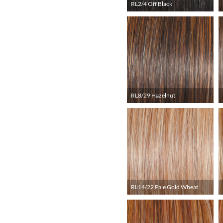
RL2/4 Off Black
RL8/29 Hazelnut
RL14/22 Pale Gold Wheat