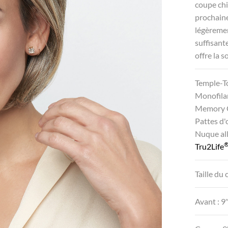
coupe chi
prochaine
légèreme
suffisant
offre la 
Temple-T
Monofila
Memory 
Pattes d'
Nuque al
Tru2Life
Taille d
Avant : 9″