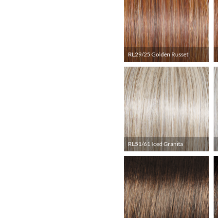
RL29/25 Golden Russet
RL51/61 Iced Granita