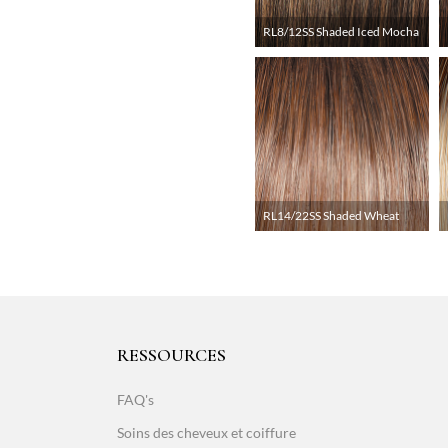
RL8/12SS Shaded Iced Mocha
RL14/22SS Shaded Wheat
RESSOURCES
FAQ's
Soins des cheveux et coiffure