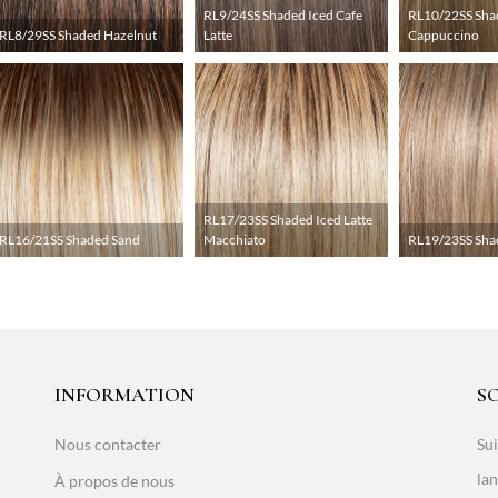
RL9/24SS Shaded Iced Cafe
RL10/22SS Sha
RL8/29SS Shaded Hazelnut
Latte
Cappuccino
RL17/23SS Shaded Iced Latte
RL16/21SS Shaded Sand
Macchiato
RL19/23SS Shad
INFORMATION
S
Nous contacter
Sui
lan
À propos de nous