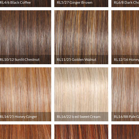
RL4/6 Black Coffee
RL5/27 Ginger Brown
RL6/8 Dark Ch
RL10/12 Sunlit Chestnut
RL11/25 Golden Walnut
RL12/16 Honey
RL14/25 Honey Ginger
RL16/22 Iced Sweet Cream
RL16/88 Pale 