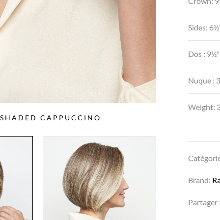
Crown: 9
Sides: 6½
Dos : 9½"
Nuque : 
Weight: 3
S SHADED CAPPUCCINO
Catégorie
Brand:
R
Partager 