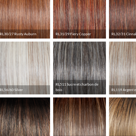
RL30/27 Rusty Auburn
RL31/29 Fiery Copper
RL32/31 Cinna
RL511 Sucre et charbon de
RL56/60 Silver
bois
RL119 Argent e