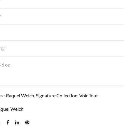
″
”
3½"
.6 oz
LETS RENDEZVOUS IN RL12/22SS SHADED CAP
s :
Raquel Welch
,
Signature Collection
,
Voir Tout
aquel Welch
: