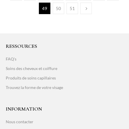
49
50
51
RESSOURCES
FAQ's
Soins des cheveux et coiffure
Produits de soins capillaires
Trouvez la forme de votre visage
INFORMATION
Nous contacter