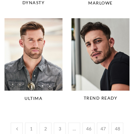
DYNASTY
MARLOWE
TREND READY
ULTIMA
1
2
3
…
46
47
48