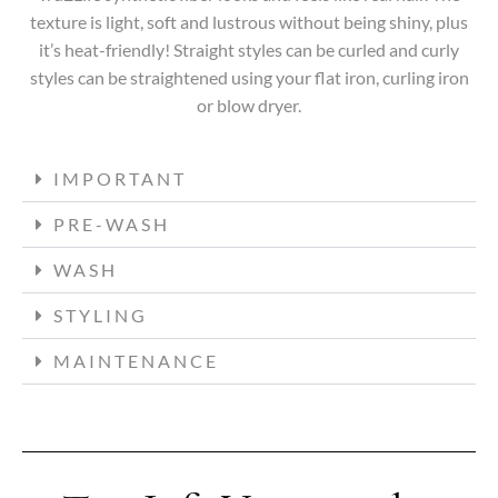
texture is light, soft and lustrous without being shiny, plus
it’s heat-friendly! Straight styles can be curled and curly
styles can be straightened using your flat iron, curling iron
or blow dryer.
IMPORTANT
PRE-WASH
WASH
STYLING
MAINTENANCE