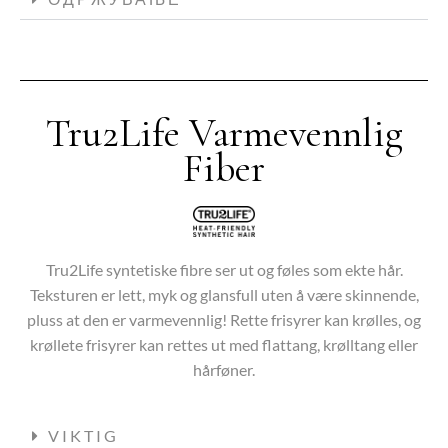
Tru2Life Varmevennlig
Fiber
Tru2Life syntetiske fibre ser ut og føles som ekte hår.
Teksturen er lett, myk og glansfull uten å være skinnende,
pluss at den er varmevennlig! Rette frisyrer kan krølles, og
krøllete frisyrer kan rettes ut med flattang, krølltang eller
hårføner.
VIKTIG