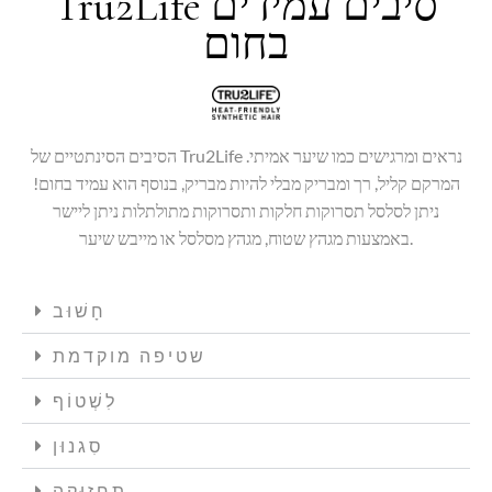
Tru2Life סיבים עמידים
בחום
הסיבים הסינתטיים של Tru2Life נראים ומרגישים כמו שיער אמיתי.
המרקם קליל, רך ומבריק מבלי להיות מבריק, בנוסף הוא עמיד בחום!
ניתן לסלסל ​​תסרוקות חלקות ותסרוקות מתולתלות ניתן ליישר
באמצעות מגהץ שטוח, מגהץ מסלסל או מייבש שיער.
חָשׁוּב
שטיפה מוקדמת
לִשְׁטוֹף
סִגנוּן
תַחזוּקָה