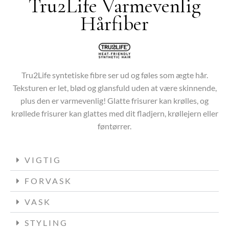
Tru2Life Varmevenlig
Hårfiber
Tru2Life syntetiske fibre ser ud og føles som ægte hår.
Teksturen er let, blød og glansfuld uden at være skinnende,
plus den er varmevenlig! Glatte frisurer kan krølles, og
krøllede frisurer kan glattes med dit fladjern, krøllejern eller
føntørrer.
VIGTIG
FORVASK
VASK
STYLING