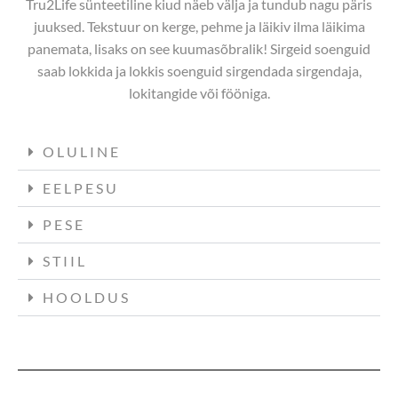
Tru2Life sünteetiline kiud näeb välja ja tundub nagu päris
juuksed. Tekstuur on kerge, pehme ja läikiv ilma läikima
panemata, lisaks on see kuumasõbralik! Sirgeid soenguid
saab lokkida ja lokkis soenguid sirgendada sirgendaja,
lokitangide või fööniga.
OLULINE
EELPESU
PESE
STIIL
HOOLDUS