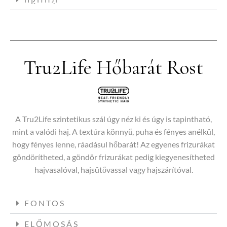
Tru2Life Hőbarát Rost
A Tru2Life szintetikus szál úgy néz ki és úgy is tapintható,
mint a valódi haj. A textúra könnyű, puha és fényes anélkül,
hogy fényes lenne, ráadásul hőbarát! Az egyenes frizurákat
göndörítheted, a göndör frizurákat pedig kiegyenesítheted
hajvasalóval, hajsütővassal vagy hajszárítóval.
FONTOS
ELŐMOSÁS