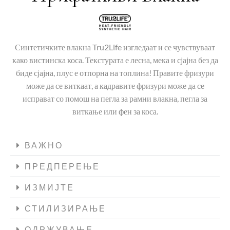
Синтетичките влакна Tru2Life изгледаат и се чувствуваат
како вистинска коса. Текстурата е лесна, мека и сјајна без да
биде сјајна, плус е отпорна на топлина! Правите фризури
може да се виткаат, а кадравите фризури може да се
исправат со помош на пегла за рамни влакна, пегла за
виткање или фен за коса.
ВАЖНО
ПРЕДПЕРЕЊЕ
ИЗМИЈТЕ
СТИЛИЗИРАЊЕ
ОДРЖУВАЊЕ