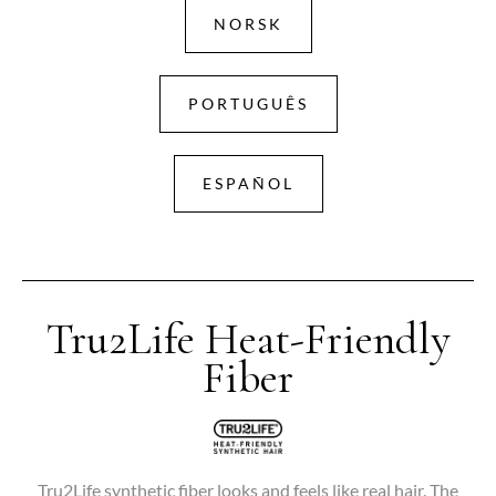
NORSK
PORTUGUÊS
ESPAÑOL
Tru2Life Heat-Friendly
Fiber
Tru2Life synthetic fiber looks and feels like real hair. The