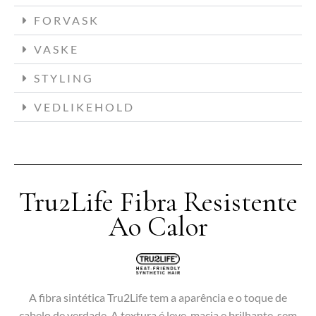
FORVASK
VASKE
STYLING
VEDLIKEHOLD
Tru2Life Fibra Resistente
Ao Calor
A fibra sintética Tru2Life tem a aparência e o toque de
cabelo de verdade. A textura é leve, macia e brilhante, sem