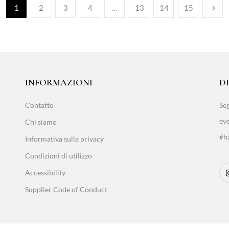
1
2
3
4
…
13
14
15
INFORMAZIONI
D
Contatto
Seg
eve
Chi siamo
#ha
Informativa sulla privacy
Condizioni di utilizzo
Accessibility
Supplier Code of Conduct