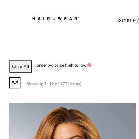
I NOSTRI M
orderby: price high to low
Clear All
Showing 1–12 of 172 item(s)