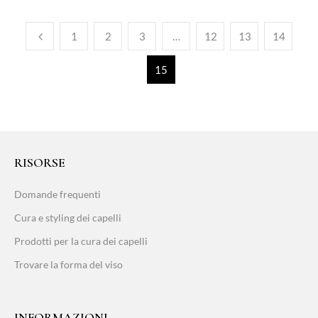
1
2
3
…
12
13
14
15
RISORSE
Domande frequenti
Cura e styling dei capelli
Prodotti per la cura dei capelli
Trovare la forma del viso
INFORMAZIONI