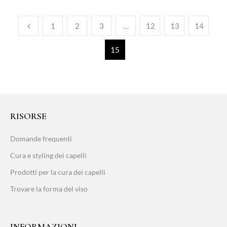
1
2
3
…
12
13
14
15
RISORSE
Domande frequenti
Cura e styling dei capelli
Prodotti per la cura dei capelli
Trovare la forma del viso
INFORMAZIONI