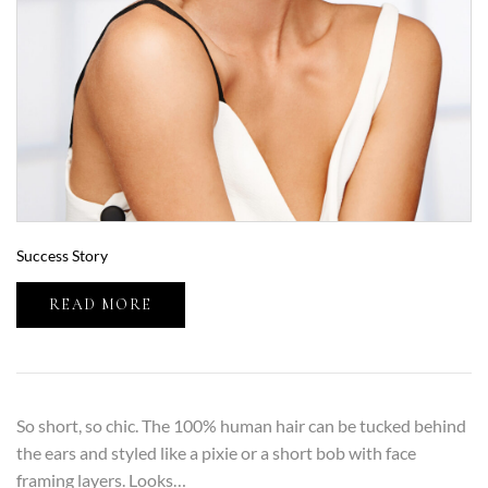
Success Story
READ MORE
So short, so chic. The 100% human hair can be tucked behind
the ears and styled like a pixie or a short bob with face
framing layers. Looks…