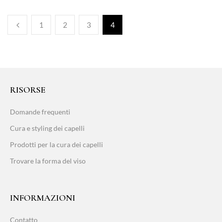
1
2
3
4
RISORSE
Domande frequenti
Cura e styling dei capelli
Prodotti per la cura dei capelli
Trovare la forma del viso
INFORMAZIONI
Contatto