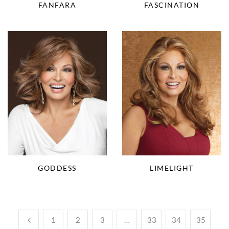
FASCINATION
FANFARA
LIMELIGHT
GODDESS
1
2
3
…
33
34
35