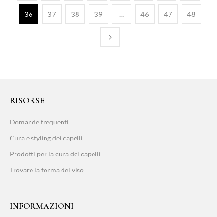
36
37
38
39
…
46
47
48
RISORSE
Domande frequenti
Cura e styling dei capelli
Prodotti per la cura dei capelli
Trovare la forma del viso
INFORMAZIONI