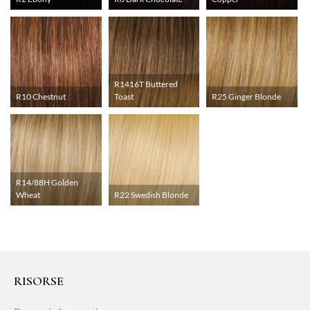
R1416T Buttered
R10 Chestnut
Toast
R25 Ginger Blonde
R14/88H Golden
Wheat
R22 Swedish Blonde
RISORSE