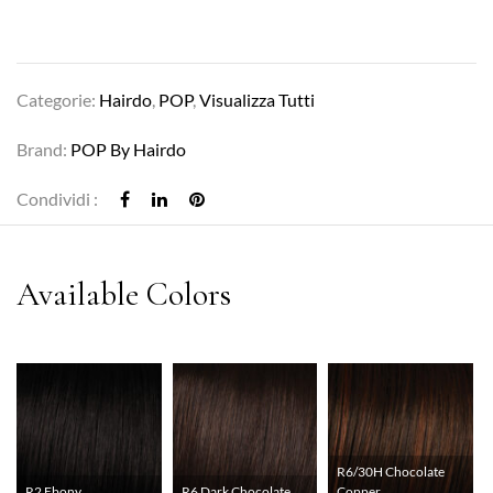
Categorie:
Hairdo
,
POP
,
Visualizza Tutti
Brand:
POP By Hairdo
Condividi :
R6/30H Chocolate
R2 Ebony
R6 Dark Chocolate
Copper