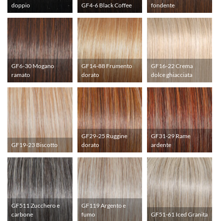
doppio
GF4-6 Black Coffee
fondente
GF6-30 Mogano
GF14-88 Frumento
GF16-22 Crema
ramato
dorato
dolce ghiacciata
GF29-25 Ruggine
GF31-29 Rame
GF19-23 Biscotto
dorato
ardente
GF511 Zucchero e
GF119 Argento e
carbone
fumo
GF51-61 Iced Granita