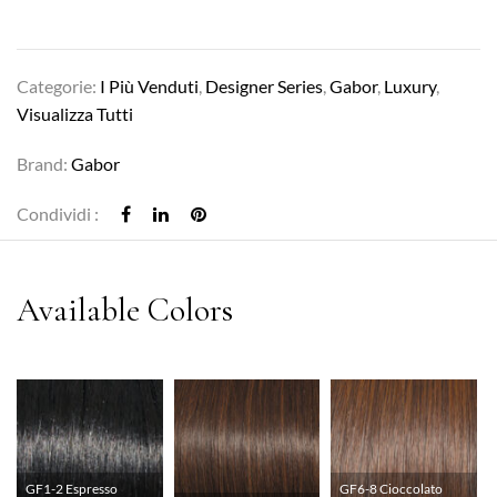
Categorie:
I Più Venduti
,
Designer Series
,
Gabor
,
Luxury
,
Visualizza Tutti
Brand:
Gabor
Condividi :
GF1-2 Espresso
GF6-8 Cioccolato