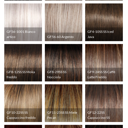
GF56-1001 Bianco
GF4-10SS SS Iced
artico
GF56-60 Argento
Java
GF8-12SS SS Moka
GF8-29SS SS
GF9-24SS SS Caffè
freddo
Nocciola
Latte Freddo
GF10-22SS SS
GF11-25SS SS Miele
GF12-22SS
Cappuccino freddo
Pecan
Cappuccino SS