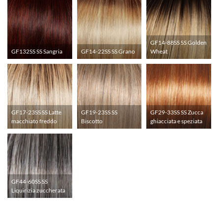
GF14-88SS SS Golden
GF132SS SS Sangria
GF14-22SS SS Grano
Wheat
GF17-23SS SS Latte
GF19-23SS SS
GF29-33SS SS Zucca
macchiato freddo
Biscotto
ghiacciata e speziata
GF44-60SS SS
Liquirizia zuccherata