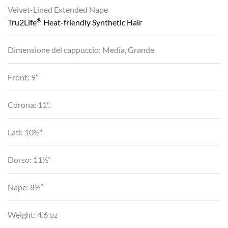
Velvet-Lined Extended Nape
®
Tru2Life
Heat-friendly Synthetic Hair
Dimensione del cappuccio: Media, Grande
Front: 9”
Corona: 11".
Lati: 10½"
Dorso: 11½"
Nape: 8½”
Weight: 4.6 oz