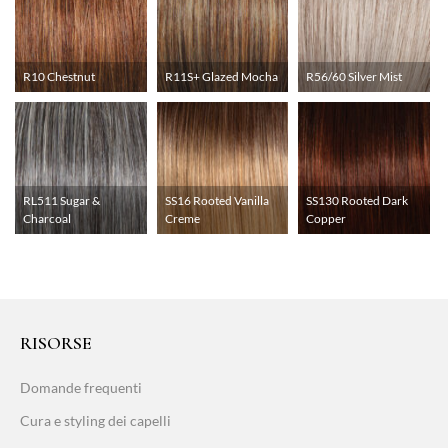
R10 Chestnut
R11S+ Glazed Mocha
R56/60 Silver Mist
RL511 Sugar &
SS16 Rooted Vanilla
SS130 Rooted Dark
Charcoal
Creme
Copper
RISORSE
Domande frequenti
Cura e styling dei capelli