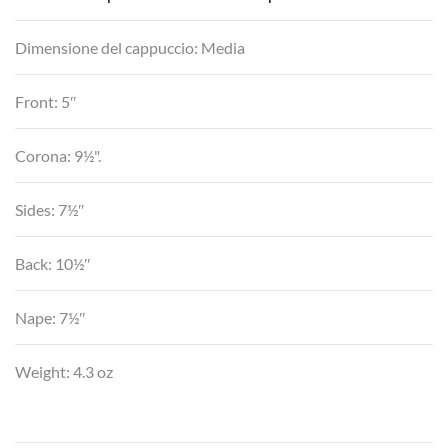
Dimensione del cappuccio: Media
Front: 5″
Corona: 9½".
Sides: 7½″
Back: 10½″
Nape: 7½″
Weight: 4.3 oz