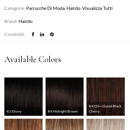
Categorie:
Parrucche Di Moda
,
Hairdo
,
Visualizza Tutti
Brand:
Hairdo
Condividi :
R435S+ Glazed Black
R2 Ebony
R4 Midnight Brown
Cherry