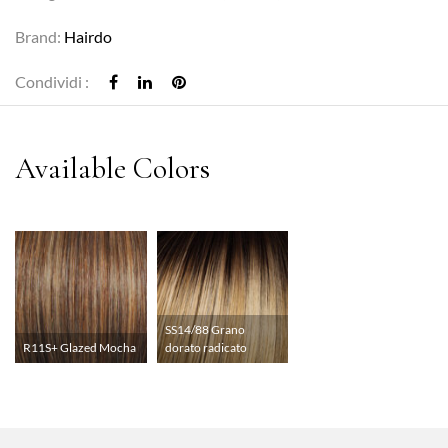
Brand:
Hairdo
Condividi :
SS14/88 Grano
R11S+ Glazed Mocha
dorato radicato