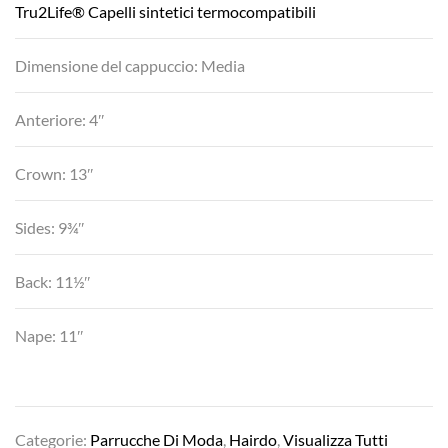
Tru2Life® Capelli sintetici termocompatibili
Dimensione del cappuccio: Media
Anteriore: 4″
Crown: 13″
Sides: 9¾″
Back: 11½″
Nape: 11″
Categorie:
Parrucche Di Moda
,
Hairdo
,
Visualizza Tutti