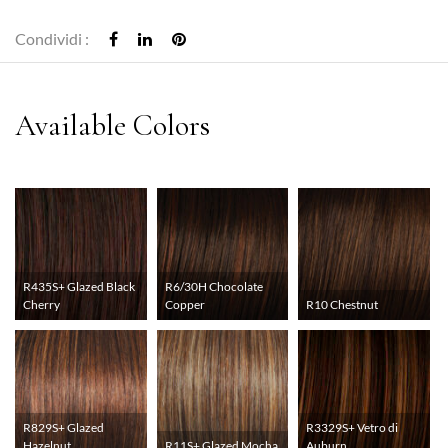
Condividi :
R435S+ Glazed Black
R6/30H Chocolate
Cherry
Copper
R10 Chestnut
R829S+ Glazed
R3329S+ Vetro di
Hazelnut
R11S+ Glazed Mocha
Auburn