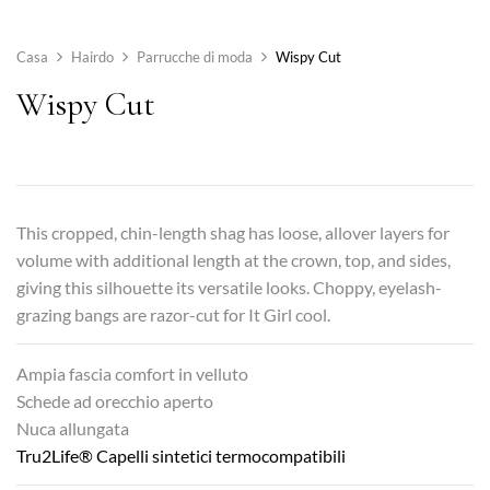
Casa
Hairdo
Parrucche di moda
Wispy Cut
Wispy Cut
This cropped, chin-length shag has loose, allover layers for
volume with additional length at the crown, top, and sides,
giving this silhouette its versatile looks. Choppy, eyelash-
grazing bangs are razor-cut for It Girl cool.
Ampia fascia comfort in velluto
Schede ad orecchio aperto
Nuca allungata
Tru2Life® Capelli sintetici termocompatibili