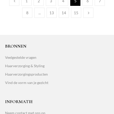
1
2
3
4
5
6
7
8
...
13
14
15
BRONNEN
Veelgestelde vragen
Haarverzorging & Styling
Haarverzorgingsproducten
Vind de vorm van je gezicht
INFORMATIE
Neem contact met ons op