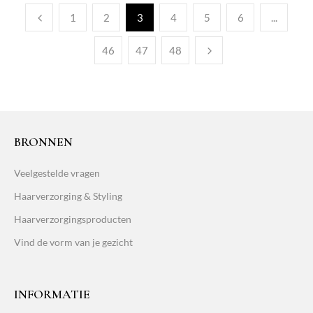
1
2
3
4
5
6
...
46
47
48
BRONNEN
Veelgestelde vragen
Haarverzorging & Styling
Haarverzorgingsproducten
Vind de vorm van je gezicht
INFORMATIE