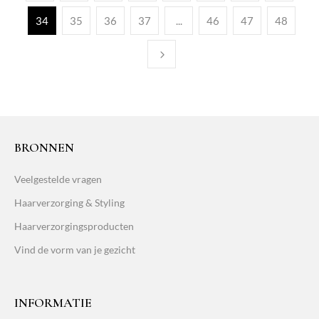
34
35
36
37
...
46
47
48
BRONNEN
Veelgestelde vragen
Haarverzorging & Styling
Haarverzorgingsproducten
Vind de vorm van je gezicht
INFORMATIE