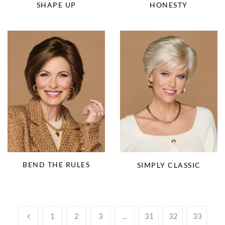
SHAPE UP
HONESTY
BEND THE RULES
SIMPLY CLASSIC
1
2
3
...
31
32
33